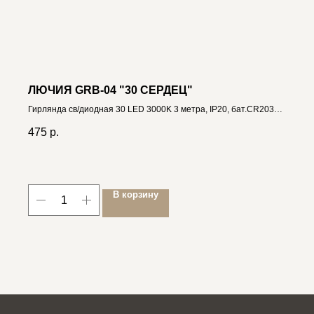
ЛЮЧИЯ GRB-04 "30 СЕРДЕЦ"
Гирлянда св/диодная 30 LED 3000K 3 метра, IP20, бат.CR2032 в
компл. 4606400206910
475
р.
В корзину