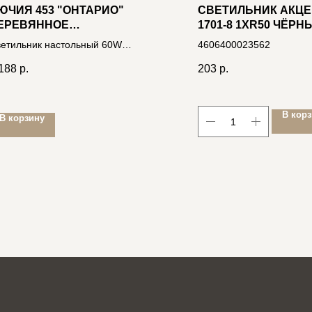
ЮЧИЯ 453 "ОНТАРИО"
СВЕТИЛЬНИК АКЦЕ
ЕРЕВЯННОЕ
1701-8 1XR50 ЧЁРН
СНОВАНИЕ С
НИКЕЛЬ ВСТР.
етильник настольный 60W
4606400023562
ЛАФОНОМ РОГОЖКА
КВАДРАТНЫЙ
4, Ø120*h250мм
188
р.
203
р.
В кор
В корзину