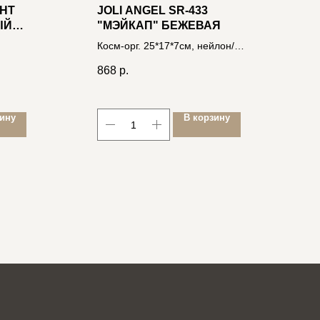
НТ
JOLI ANGEL SR-433
С
ЫЙ
"МЭЙКАП" БЕЖЕВАЯ
П
З
Косм-орг. 25*17*7см, нейлон/
4
экокожа 4606400033288
868
р.
2
зину
В корзину