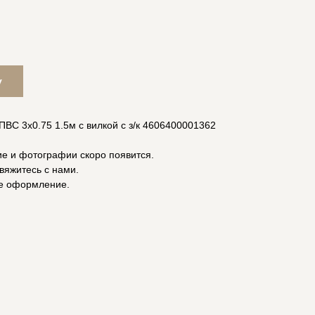
у
ВС 3x0.75 1.5м с вилкой с з/к 4606400001362
ие и фотографии скоро появится.
вяжитесь с нами.
е оформление.