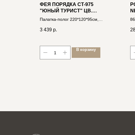
30
ФЕЯ ПОРЯДКА CT-975
Р
"ЮНЫЙ ТУРИСТ" ЦВ.
N
МОРСКОЙ ВОЛНЫ
Б
рюк,
Палатка-полог 220*120*95cм,
86
(1
.
текстиль 4606400036746
3 439
р.
2
ину
В корзину