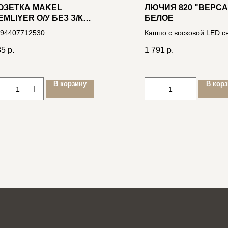
ОЗЕТКА MAKEL
ЛЮЧИЯ 820 "ВЕРС
EMLIYER О/У БЕЗ З/К
БЕЛОЕ
ЕЛАЯ, 250В 16А IP20
94407712530
Кашпо с восковой LED с
8306)
имитирующей пламя,
85
р.
1 791
р.
14.5*h36см, на 3xAAA
4606400512561
В корзину
В кор