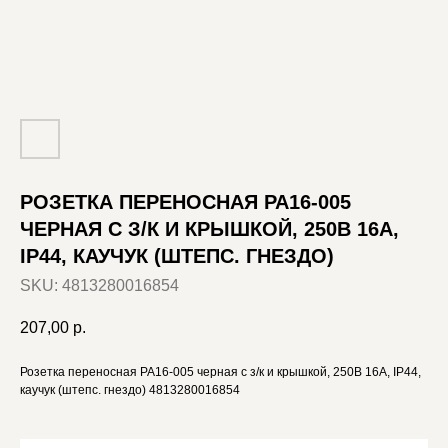
РОЗЕТКА ПЕРЕНОСНАЯ РА16-005
ЧЕРНАЯ С З/К И КРЫШКОЙ, 250В 16А,
IP44, КАУЧУК (ШТЕПС. ГНЕЗДО)
SKU:
4813280016854
207,00
р.
Розетка переносная РА16-005 черная с з/к и крышкой, 250В 16А, IP44,
каучук (штепс. гнездо) 4813280016854