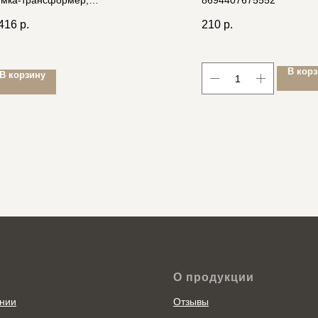
мка-трансформер,
8694407675552
(45201)
*34*12см, водоотталкив. ткань
416
р.
210
р.
В кор
В корзину
О продукции
нии
Отзывы