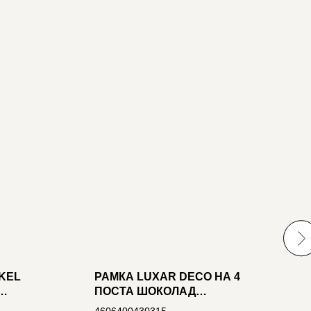
KEL
РАМКА LUXAR DECO НА 4
Р
ПОСТА ШОКОЛАД
Т
А IP20
РИФЛЕНАЯ ГОРИЗОНТ.
П