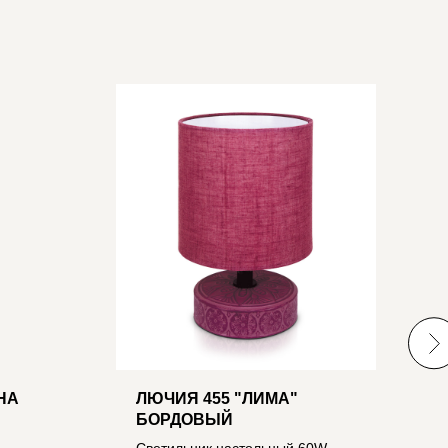
НА
ЛЮЧИЯ 455 "ЛИМА"
Ч
БОРДОВЫЙ
"
К