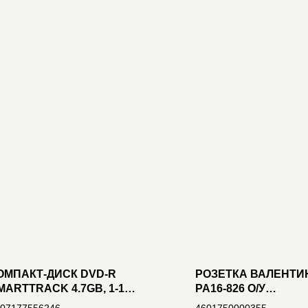
ОМПАКТ-ДИСК DVD-R
РОЗЕТКА ВАЛЕНТИ
MARTTRACK 4.7GB, 1-16X
РА16-826 О/У
БУМ. КОНВЕРТ)
ДВУХМЕСТНАЯ С З/