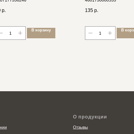
07177556246
4601750000355
БЕЛАЯ, 250В 16А (И
0
р.
135
р.
В корзину
В кор
О продукции
нии
Отзывы