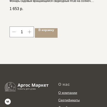
Фонарь садовый вращающийся св/диодный RGB на солнеч.
батарее
1 653
р.
В корзину
О нас
О компании
Сертификаты