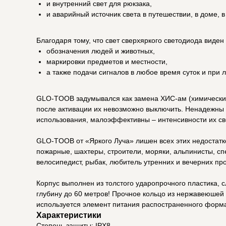
и внутренний свет для рюкзака,
и аварийный источник света в путешествии, в доме, 
Благодаря тому, что свет сверхяркого светодиода виден
обозначения людей и животных,
маркировки предметов и местности,
а также подачи сигналов в любое время суток и при 
GLO-TOOB задумывался как замена ХИС-ам (химическим и
после активации их невозможно выключить. Ненадежны –
использования, малоэффективны – интенсивности их све
GLO-TOOB от «Яркого Луча» лишен всех этих недостатко
пожарные, шахтеры, строители, моряки, альпинисты, спе
велосипедист, рыбак, любитель утренних и вечерних пр
Корпус выполнен из толстого ударопрочного пластика, 
глубину до 60 метров! Прочное кольцо из нержавеюшей
используется элемент питания распостраненного формат
Характеристики
Степень защиты: IPX8