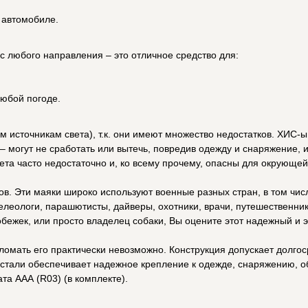
в автомобиле.
 с любого направления – это отличное средство для:
любой погоде.
сточникам света), т.к. они имеют множество недостатков. ХИС-ы д
 могут не сработать или вытечь, повредив одежду и снаряжение, 
та часто недостаточно и, ко всему прочему, опасны для окрующей
в. Эти маяки широко используют военные разных стран, в том числ
леологи, парашютисты, дайверы, охотники, врачи, путешественники
обежек, или просто владелец собаки, Вы оцените этот надежный и 
сломать его практически невозможно. Конструкция допускает долго
 стали обеспечивает надежное крепление к одежде, снаряжению, о
а ААА (R03) (в комплекте).