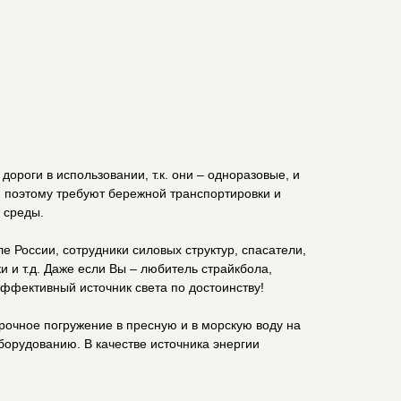
ороги в использовании, т.к. они – одноразовые, и
и поэтому требуют бережной транспортировки и
 среды.
е России, сотрудники силовых структур, спасатели,
 и т.д. Даже если Вы – любитель страйкбола,
эффективный источник света по достоинству!
срочное погружение в пресную и в морскую воду на
борудованию. В качестве источника энергии