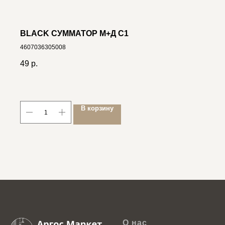
BLACK СУММАТОР М+Д С1
4607036305008
49
р.
В корзину
О нас