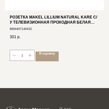
РОЗЕТКА MAKEL LILLIUM NATURAL KARE С/
У ТЕЛЕВИЗИОННАЯ ПРОХОДНАЯ БЕЛАЯ
(32.001.007)
8694407140432
301
р.
В корзину
О нас