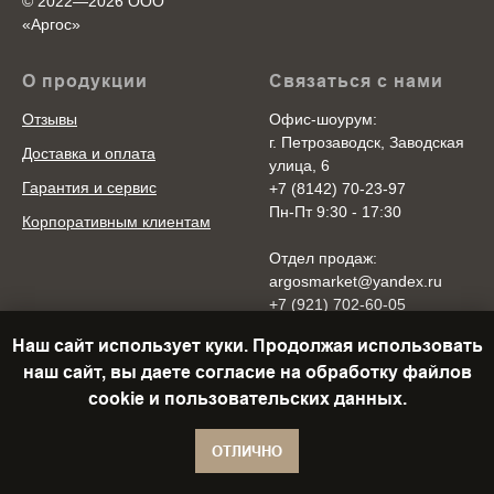
© 2022—2026 ООО
«Аргоc»
О продукции
Связаться с нами
Отзывы
Офис-шоурум:
г. Петрозаводск, Заводская
Доставка и оплата
улица, 6
Гарантия и сервис
+7 (8142) 70-23-97
Пн-Пт 9:30 - 17:30
Корпоративным клиентам
Отдел продаж:
argosmarket@yandex.ru
+7 (921) 702-60-05
Пн-Пт 10:00 - 20:00
Наш сайт использует куки. Продолжая использовать
Cб-Вс 10:00 - 18:00
наш сайт, вы даете согласие на обработку файлов
cookie и пользовательских данных.
В корзину
ОТЛИЧНО