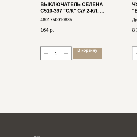
SSEO
ВЫКЛЮЧАТЕЛЬ СЕЛЕНА
Ч
М,
С510-397 "С/К" С/У 2-КЛ. С
"
РА
ПОДСВ. СЛОНОВАЯ
4601750010835
Др
КОСТЬ, 250В 10А (ИНД.УП.)
че
164
р.
8 
В корзину