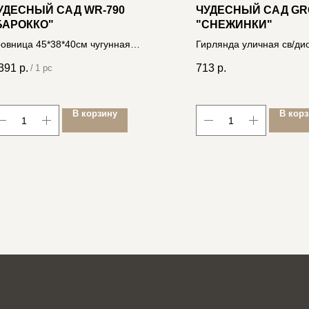
УДЕСНЫЙ САД WR-790
ЧУДЕСНЫЙ САД GR
БАРОККО"
"СНЕЖИНКИ"
овница 45*38*40см чугунная
Гирлянда уличная св/ди
рная 4606400630487
LED 4 цвета 3 метра, на
391
р.
713
р.
/
1 pc
4606400206880
В корзину
В кор