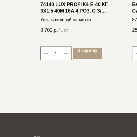
74140 LUX PROFI К4-Е-40 КГ
Б
-О 3-
3X1.5 40М 16А 4 РОЗ. С З/К,
C
0В 10А
ЗАЩИТ И КРЫШК. IP44
Д
Удл-ль силовой на мет.кат
87
4606400430124
8 702
р.
2
/
1 pc
ину
В корзину