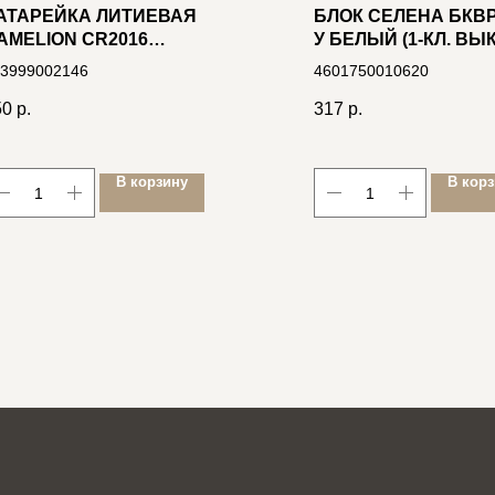
АТАРЕЙКА ЛИТИЕВАЯ
БЛОК СЕЛЕНА БКВР-
AMELION CR2016
У БЕЛЫЙ (1-КЛ. ВЫК
ИСКОВАЯ 3В БЛ/5
+ РОЗЕТКА С З/К 16А
3999002146
4601750010620
(ИНД.УП.)
50
р.
317
р.
В корзину
В кор