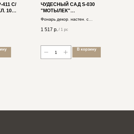
411 С/
ЧУДЕСНЫЙ САД S-030
Ч
Л. 10А
"МОТЫЛЕК"
"
)
КОРИЧНЕВЫЙ
Фонарь декор. настен. с
Ф
датч.движ., на солн.батарее
с
1 517
р.
1
/
1 pc
зину
В корзину