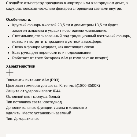
Создайте атмосферу праздника в квартире или в загородном доме, в
саду, расположив несколько фонарей с горящими свечами внутри.
Особенности:
Круглый фонарь высотой 23,5 см и диаметром 13,5 см будет
заметен издалека и украсит новогоднюю композицию.
Светильник, стилизованный под традиционный восточный фонарь,
позволит встретить праздник в уютной атмосфере.
Свеча в фонаре мерцает, как настоящая свеча.
Есть ручка для переноски или подвешивания.
Работает от трех батареек ААА (в комплект не входят).
Характеристики
Элементы питания: AAA (R03)
Цветовая температура света, K: теплый(1800-3500K)
Защита от ударов и влаги: IP44
Основной цвет корпуса: белый
Тип источника света: светодиод
Дополнительные функции: лампа в комплекте
удалить_Место установки: наземный
Тип: Декоративные