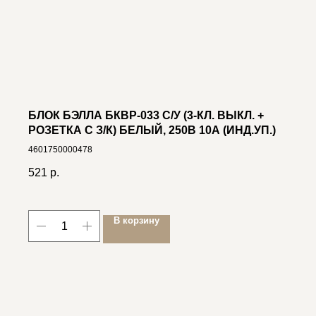
БЛОК БЭЛЛА БКВР-033 С/У (3-КЛ. ВЫКЛ. +
РОЗЕТКА C З/К) БЕЛЫЙ, 250В 10А (ИНД.УП.)
4601750000478
521
р.
В корзину