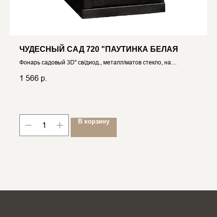
ЧУДЕСНЫЙ САД 720 "ПАУТИНКА БЕЛАЯ
Фонарь садовый 3D" св/диод., металл/матов стекло, на
солнеч.батарее
1 566
р.
В корзину