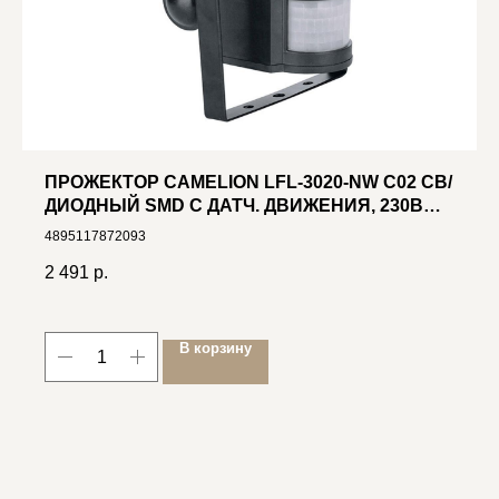
ПРОЖЕКТОР CAMELION LFL-3020-NW C02 СВ/
ДИОДНЫЙ SMD С ДАТЧ. ДВИЖЕНИЯ, 230В
30W 4300K ЧЕРНЫЙ
4895117872093
2 491
р.
В корзину