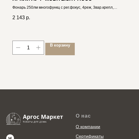
Фонарь 250лм многофункц с рег.фокус, 4реж, 3вар.крепл,
встр.Li-Ion акк. 4606400106159
2 143
р.
В корзину
О нас
О компании
Сертификаты