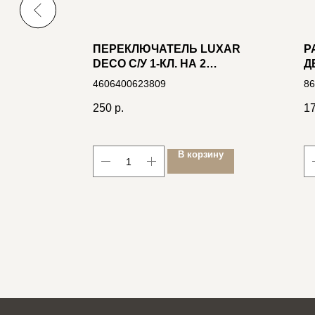
O
ПЕРЕКЛЮЧАТЕЛЬ LUXAR
Р
DECO С/У 1-КЛ. НА 2
Д
50В
НАПРАВЛ. ВЕНГЕ С
К
4606400623809
86
219)
РИФЛЕНОЙ РАМКОЙ, 250В
10А (10.003.02)
250
р.
1
ину
В корзину