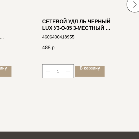
СЕТЕВОЙ УДЛ-ЛЬ ЧЕРНЫЙ
Л
LUX У3-О-05 3-МЕСТНЫЙ Б/
Б
ЗАЗ., 250В 10А, 5М
4606400418955
Н
чкой,
488
р.
1
зину
В корзину