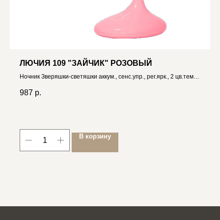
ЛЮЧИЯ 109 "ЗАЙЧИК" РОЗОВЫЙ
Ночник Зверяшки-светяшки аккум., сенс.упр., рег.ярк., 2 цв.темп
4606400511052
987
р.
В корзину