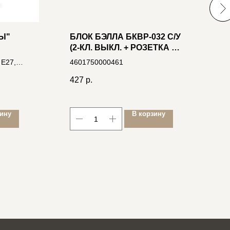
Ы"
БЛОК БЭЛЛА БКВР-032 С/У
J
(2-КЛ. ВЫКЛ. + РОЗЕТКА C
"
И /
З/К) БЕЛЫЙ, 250В 10А
 Е27,
4601750000461
К
(ИНД.УП.)
12882
м
427
р.
5
4
зину
В корзину