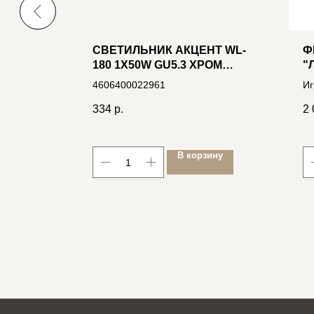
KEL
СВЕТИЛЬНИК АКЦЕНТ WL-
Ф
ЛЫЙ-
180 1X50W GU5.3 ХРОМ
"
ВСТР. КВАДРАТНЫЙ С
4606400022961
Иг
НАКЛАДНЫМ ДЕКОР.
бе
СТЕКЛОМ
334
р.
2 
46
В корзину