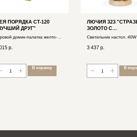
ЕЯ ПОРЯДКА CT-120
ЛЮЧИЯ 323 "СТРАЗ
ЛУЧШИЙ ДРУГ"
ЗОЛОТО С
БИРЮЗОВ.СТРАЗАМ
ровой домик-палатка желто-
Светильник настол. 40W
ЧЕРНЫЙ ПЛАФОН
жевый, 182*96*76cм, текстиль
Ø200*h380мм 46064005
015
р.
3 437
р.
06400034360
В корзину
В кор