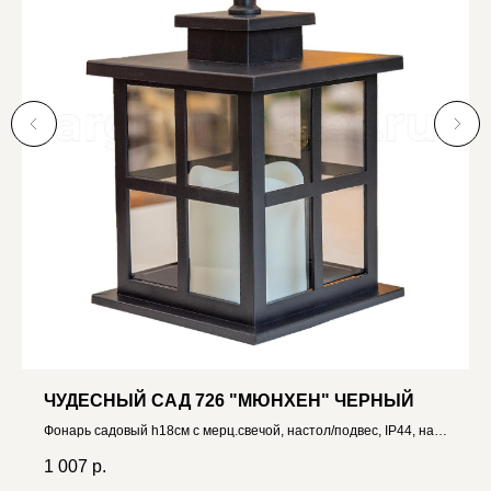
ЧУДЕСНЫЙ САД 726 "МЮНХЕН" ЧЕРНЫЙ
Фонарь садовый h18см с мерц.свечой, настол/подвес, IP44, на
3xAAA 4606400207962
1 007
р.