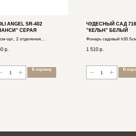
OLI ANGEL SR-402
ЧУДЕСНЫЙ САД 71
НАНСИ" СЕРАЯ
"КЕЛЬН" БЕЛЫЙ
см-орг., 2 отделения,
Фонарь садовый h30.5см
*10*16см, полиэстер/экокожа
мерц.свечой, настол/под
30
р.
1 510
р.
06400033424
IP44, на 3xAAA
В корзину
В кор