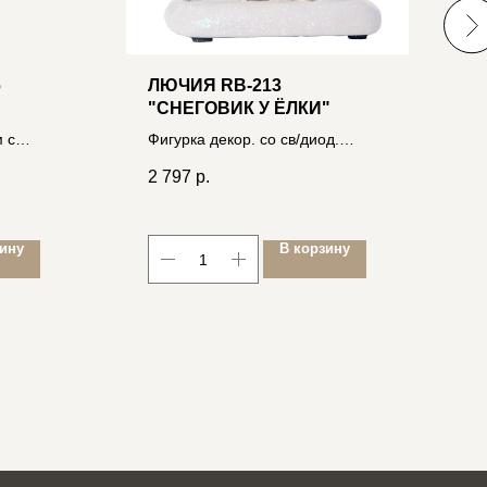
6
ЛЮЧИЯ RB-213
J
"СНЕГОВИК У ЁЛКИ"
Н
 с
Фигурка декор. со св/диод.
о
1
вес,
подсв., h23см, полирезина, на
2 797
р.
3xAA 4606400035367
зину
В корзину