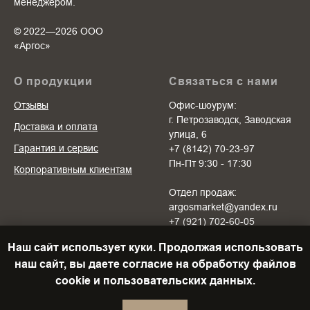
менеджером.
© 2022—2026 ООО
«Аргоc»
О продукции
Связаться с нами
Отзывы
Офис-шоурум:
г. Петрозаводск, Заводская
Доставка и оплата
улица, 6
Гарантия и сервис
+7 (8142) 70-23-97
Пн-Пт 9:30 - 17:30
Корпоративным клиентам
Отдел продаж:
argosmarket@yandex.ru
+7 (921) 702-60-05
Пн-Пт 10:00 - 20:00
Наш сайт использует куки. Продолжая использовать
Cб-Вс 10:00 - 18:00
наш сайт, вы даете согласие на обработку файлов
cookie и пользовательских данных.