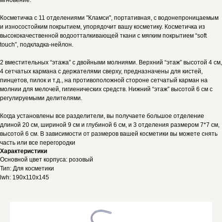
мгновение.
Косметичка с 11 отделениями "Кламси", портативная, с водонепроницаемым
и износостойким покрытием, упорядочит вашу косметику. Косметичка из
высококачественной водоотталкивающей ткани с мягким покрытием “soft
touch”, подкладка-нейлон.
2 вместительных “этажа” с двойными молниями. Верхний “этаж” высотой 4 см,
4 сетчатых кармана с держателями сверху, предназначены для кистей,
пинцетов, пилок и т.д., на противоположной стороне сетчатый карман на
молнии для мелочей, гигиенических средств. Нижний “этаж” высотой 6 см с
регулируемыми делителями.
Когда установлены все разделители, вы получаете большое отделение
длиной 20 см, шириной 9 см и глубиной 6 см, и 3 отделения размером 7*7 см,
высотой 6 см. В зависимости от размеров вашей косметики вы можете снять
часть или все перегородки
Характеристики
Основной цвет корпуса: розовый
Тип: Для косметики
lwh: 190x110x145