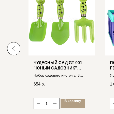
SD LED
ЧУДЕСНЫЙ САД GT-001
П
 G4
"ЮНЫЙ САДОВНИК"
F
ЗЕЛЕНЫЙ
Набор садового инстр-та, 3
Ящ
предмета 4606400033097
фи
654
р.
1 
ск
46
ину
В корзину