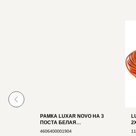
ТНЫЙ С
РАМКА LUXAR NOVO НА 3
L
ПОСТА БЕЛАЯ
2
УНИВЕРСАЛЬНАЯ
414544
4606400001904
11
(02.923.01)