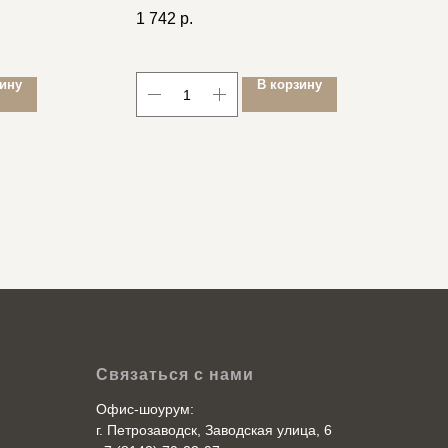
3реж + COB 140лм 5реж,
с
1 742
р.
2
диммер, Li-Po 500mAh
R
зину
В корзину
Связаться с нами
Офис-шоурум:
г. Петрозаводск, Заводская улица, 6