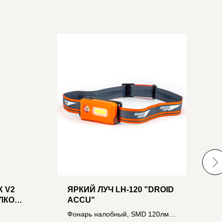
 V2
ЯРКИЙ ЛУЧ LH-120 "DROID
Л
ИЛКОЙ
ACCU"
К
Фонарь налобный, SMD 120лм
Н