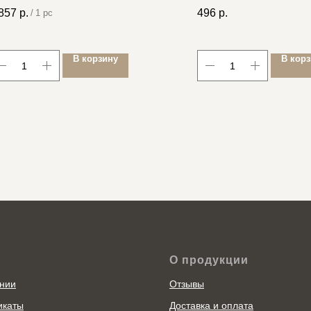
тушки
857
р.
496
р.
/
1 pc
В корзину
В кор
О продукции
нии
Отзывы
икаты
Доставка и оплата