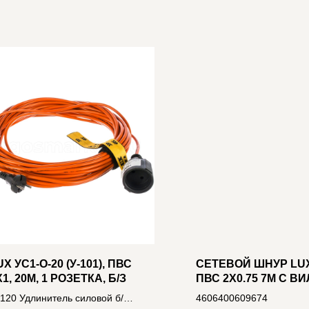
UX УС1-О-20 (У-101), ПВС
СЕТЕВОЙ ШНУР LUX
X1, 20М, 1 РОЗЕТКА, Б/З
ПВС 2X0.75 7М С В
БЕЗ З/К БЕЛЫЙ
120 Удлинитель силовой б/
4606400609674