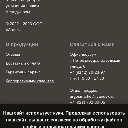
уточнения нашим
менеджером.
© 2022—2026 ООО
«Аргоc»
О продукции
Связаться с нами
Отзывы
Офис-шоурум:
г. Петрозаводск, Заводская
Доставка и оплата
улица, 6
Гарантия и сервис
+7 (8142) 70-23-97
Пн-Пт 9:30 - 17:30
Корпоративным клиентам
Отдел продаж:
argosmarket@yandex.ru
+7 (921) 702-60-05
Пн-Пт 10:00 - 20:00
Наш сайт использует куки. Продолжая использовать
Cб-Вс 10:00 - 18:00
наш сайт, вы даете согласие на обработку файлов
cookie и пользовательских данных.