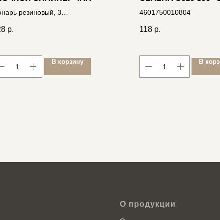
1-КЛ. СЛОНОВАЯ КО
нарь резиновый, 3
4601750010804
250В 10А (ИНД.УП.)
етодиода, на 4хAA
28
р.
118
р.
06400102038
В корзину
В кор
О продукции