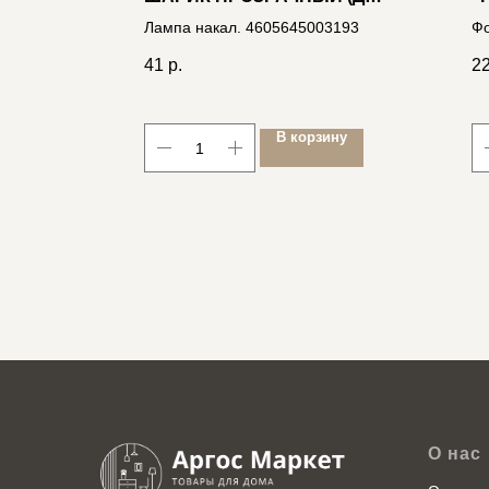
5500K
230-40 E27)
Лампа накал. 4605645003193
Фо
св
41
р.
2
46
ину
В корзину
О нас