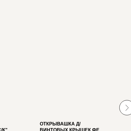
ОТКРЫВАШКА Д/
Л
/К" С/У
ВИНТОВЫХ КРЫШЕК ФЕЯ
"