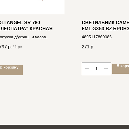
OLI ANGEL SR-780
СВЕТИЛЬНИК CAME
КЛЕОПАТРА" КРАСНАЯ
FM1-GX53-BZ БРОН
ВСТР-МЫЙ ПОД
атулка д/украш. и часов
4895117869086
ЭНЕРГОСБ. ЛАМПУ 
.3*25.3*8.5см, экокожа
ЦОКОЛЕМ GX53
797
р.
271
р.
/
1 pc
06400031871
В кор
В корзину