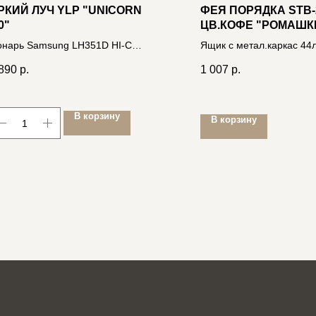
РКИЙ ЛУЧ YLP "UNICORN
ФЕЯ ПОРЯДКА STB-
0"
ЦВ.КОФЕ "РОМАШК
нарь Samsung LH351D HI-CRI
Ящик с метал.каркас 44
x850лм, 5 реж, IPX8, под акк.
50*40*22см, 2 окна 2 мол
890
р.
1 007
р.
650 4606400106081
эст.600D 4606400032663
В корзину
В корзину