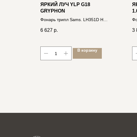
ЛЫ
ЯРКИЙ ЛУЧ YLP G18
Я
РНЫЙ]
GRYPHON
1.
Фонарь трипл Sams. LH351D HI-
Фо
CRI 1200лм, 5реж, IPX8, встр.ЗУ,
ma
6 627
р.
3 
акк. 2600mAh 4606400001546
18
В корзину