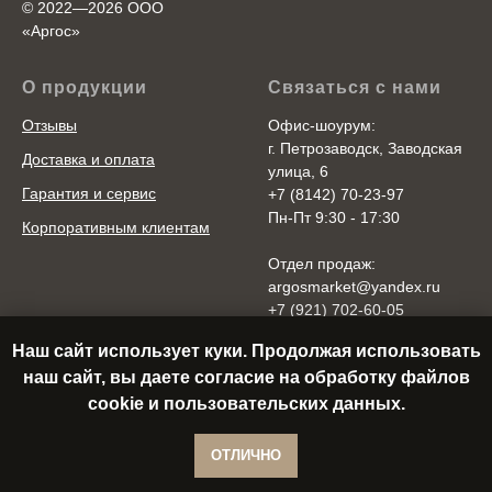
© 2022—2026 ООО
«Аргоc»
О продукции
Связаться с нами
Отзывы
Офис-шоурум:
г. Петрозаводск, Заводская
Доставка и оплата
улица, 6
Гарантия и сервис
+7 (8142) 70-23-97
Пн-Пт 9:30 - 17:30
Корпоративным клиентам
Отдел продаж:
argosmarket@yandex.ru
+7 (921) 702-60-05
Пн-Пт 10:00 - 20:00
Наш сайт использует куки. Продолжая использовать
Cб-Вс 10:00 - 18:00
наш сайт, вы даете согласие на обработку файлов
cookie и пользовательских данных.
В корзину
ОТЛИЧНО