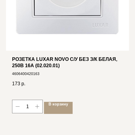
РОЗЕТКА LUXAR NOVO С/У БЕЗ З/К БЕЛАЯ,
250В 16А (02.020.01)
4606400420163
173
р.
В корзину