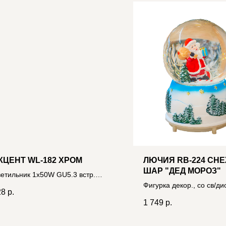
КЦЕНТ WL-182 ХРОМ
ЛЮЧИЯ RB-224 СН
ШАР "ДЕД МОРОЗ"
етильник 1x50W GU5.3 встр.
адратный с накладным
Фигурка декор., со св/д
28
р.
товым стеклом
подсв. и мелодией, на 
1 749
р.
06400021971