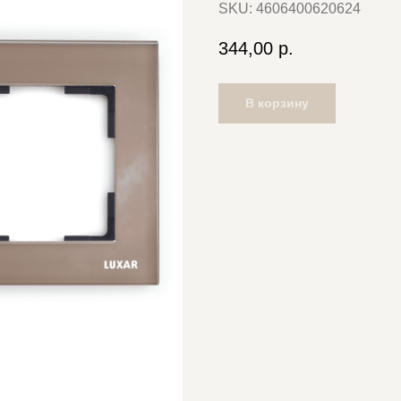
SKU:
4606400620624
344,00
р.
В корзину