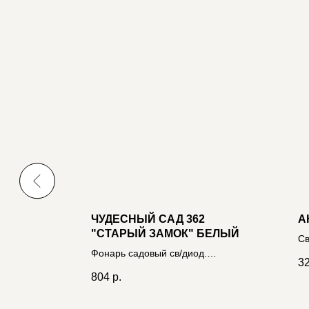
5.5W
ЧУДЕСНЫЙ САД 362
А
ЕПЛЫЙ
"СТАРЫЙ ЗАМОК" БЕЛЫЙ
Св
А
615866
Фонарь садовый св/диод.
кв
3
мерц.свеча, настол/подвес., на
ма
804
р.
3xAAA 4606400207023
46