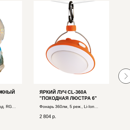
ЕЖНЫЙ
ЯРКИЙ ЛУЧ CL-360A
Р
"ПОХОДНАЯ ЛЮСТРА 6"
2
З
иод. RGB
Фонарь 360лм, 5 реж., Li-Ion
8
К
3xAAA
5200mAh, зарядка USB,
I
2 804
р.
5
powerbank 4606400105541