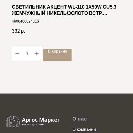
СВЕТИЛЬНИК АКЦЕНТ WL-110 1X50W GU5.3
ЖЕМЧУЖНЫЙ НИКЕЛЬ/ЗОЛОТО ВСТР.
ОВАЛЬНЫЙ ПОВОРОТНЫЙ 30°
4606400024316
332
р.
В корзину
О нас
О компании