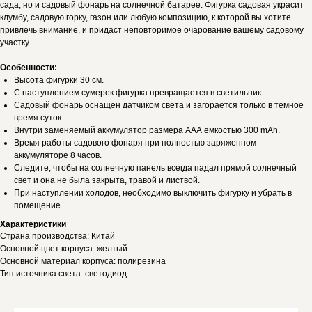
сада, но и садовый фонарь на солнечной батарее. Фигурка садовая украсит
клумбу, садовую горку, газон или любую композицию, к которой вы хотите
привлечь внимание, и придаст неповторимое очарование вашему садовому
участку.
Особенности:
Высота фигурки 30 см.
С наступлением сумерек фигурка превращается в светильник.
Садовый фонарь оснащен датчиком света и загорается только в темное
время суток.
Внутри заменяемый аккумулятор размера AАА емкостью 300 mAh.
Время работы садового фонаря при полностью заряженном
аккумуляторе 8 часов.
Следите, чтобы на солнечную панель всегда падал прямой солнечный
свет и она не была закрыта, травой и листвой.
При наступлении холодов, необходимо выключить фигурку и убрать в
помещение.
Характеристики
Страна производства: Китай
Основной цвет корпуса: желтый
Основной материал корпуса: полирезина
Тип источника света: светодиод