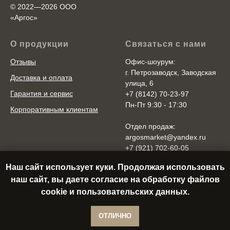
© 2022—2026 ООО
«Аргоc»
О продукции
Связаться с нами
Отзывы
Офис-шоурум:
г. Петрозаводск, Заводская
Доставка и оплата
улица, 6
Гарантия и сервис
+7 (8142) 70-23-97
Пн-Пт 9:30 - 17:30
Корпоративным клиентам
Отдел продаж:
argosmarket@yandex.ru
+7 (921) 702-60-05
Пн-Пт 10:00 - 20:00
Наш сайт использует куки. Продолжая использовать
Cб-Вс 10:00 - 18:00
наш сайт, вы даете согласие на обработку файлов
cookie и пользовательских данных.
ОТЛИЧНО