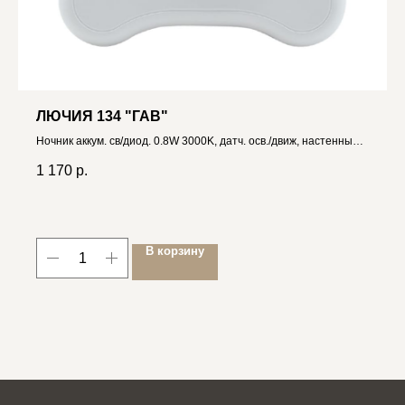
ЛЮЧИЯ 134 "ГАВ"
Ночник аккум. св/диод. 0.8W 3000K, датч. осв./движ, настенный
на магните
1 170
р.
В корзину