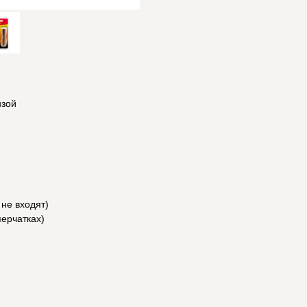
нзой
 не входят)
ерчатках)