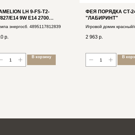
AMELION LH 9-FS-T2-
ФЕЯ ПОРЯДКА CT-2
/827/E14 9W E14 2700
"ЛАБИРИНТ"
ЕПЛЫЙ БЕЛЫЙ СВЕТ,
мпа энергосб. 4895117812839
Игровой домик красный/
ИТАЯ КОМПАКТ. ЛЮМ.
голубой, 270*190*90cм, 
10
р.
2 963
р.
(CT-251) 460640003447
В корзину
В кор