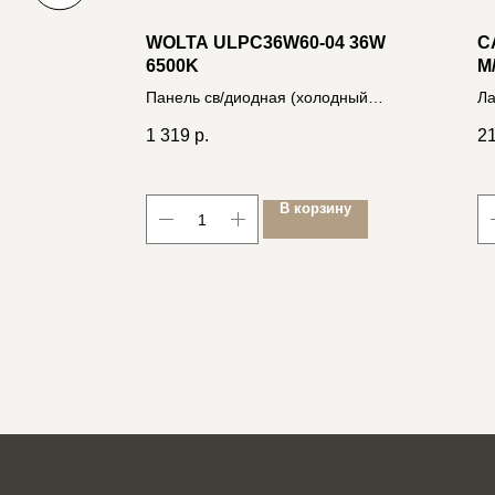
I LED
WOLTA ULPC36W60-04 36W
C
М (S)
6500K
M
А,
Т
Панель св/диодная (холодный
Ла
В
белый свет) призм. рассев.
1 319
р.
2
универсальная 4260529292553
ину
В корзину