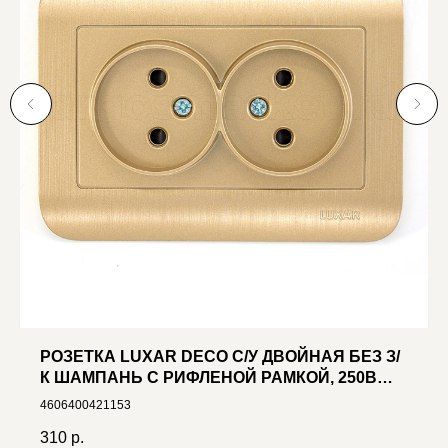
РОЗЕТКА LUXAR DECO С/У ДВОЙНАЯ БЕЗ З/
К ШАМПАНЬ С РИФЛЕНОЙ РАМКОЙ, 250В
16А (10.035.05)
4606400421153
310
р.