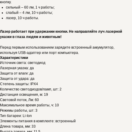
кнопку.
сильный – 60 лм, 1 ч работы;
слабый – 4 лм, 10 ч работы;
лазер, 10 ч работы.
Лазер работает при удержании кнопки. Не направляйте луч лазерной
указки в глаза людям и животным!
Перед первым использованием зарядите встроенный аккумулятор,
используя USB-адаптер или порт компьютера.
Характеристики
Источник света: светодиод
Лазерная указка: да
Защита от влаги: да
Защита от удара: да
Степень защиты: IPX4
Количество светодиодов/ламп, шт: 2
Дистанция освещения, м: 19
Световой поток, Лм: 60
Максимальное время работы, ч: 10
Режимы работы, шт: 3
Тип батареи: Li-Ion
Элементы питания в комплекте: встроенный
Длина товара, мм: 33
Высота товара, мм: 11.5