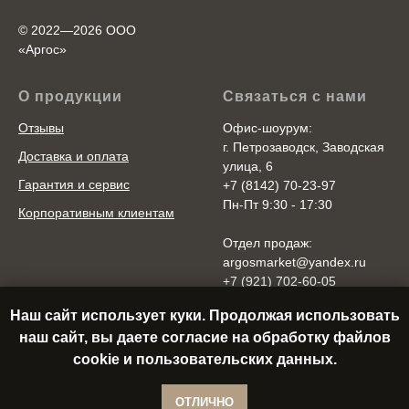
© 2022—2026 ООО
«Аргоc»
О продукции
Связаться с нами
Отзывы
Офис-шоурум:
г. Петрозаводск, Заводская
Доставка и оплата
улица, 6
Гарантия и сервис
+7 (8142) 70-23-97
Пн-Пт 9:30 - 17:30
Корпоративным клиентам
Отдел продаж:
argosmarket@yandex.ru
+7 (921) 702-60-05
Пн-Пт 10:00 - 20:00
Наш сайт использует куки. Продолжая использовать
Cб-Вс 10:00 - 18:00
наш сайт, вы даете согласие на обработку файлов
cookie и пользовательских данных.
В корзину
ОТЛИЧНО