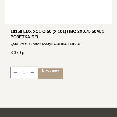
10150 LUX УС1-О-50 (У-101) ПВС 2X0.75 50М, 1
РОЗЕТКА Б/З
Удлинитель силовой б/катушки 4606400605348
3 370
р.
В корзину