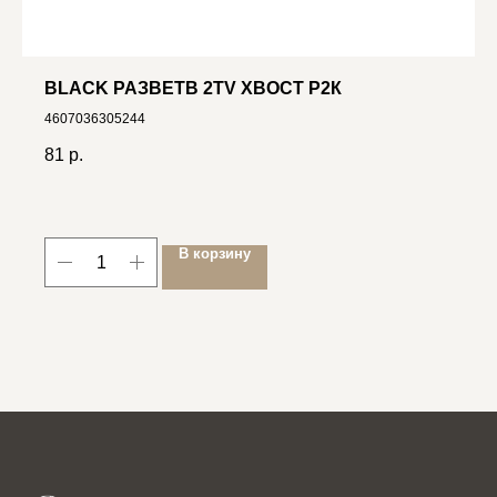
BLACK РАЗВЕТВ 2TV ХВОСТ Р2К
4607036305244
81
р.
В корзину