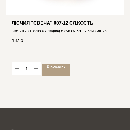
ЛЮЧИЯ "СВЕЧА" 007-12 СЛ.КОСТЬ
Светильник восковая св/диод свеча Ø7.5*H12.5см имитир.
пламя, на 3xAAA 4606400031000
487
р.
В корзину