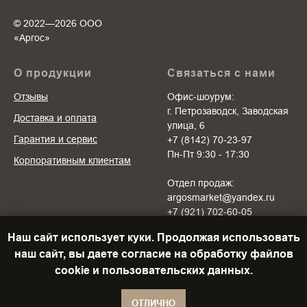
© 2022—2026 ООО
«Аргоc»
О продукции
Связаться с нами
Отзывы
Офис-шоурум:
г. Петрозаводск, Заводская
Доставка и оплата
улица, 6
Гарантия и сервис
+7 (8142) 70-23-97
Пн-Пт 9:30 - 17:30
Корпоративным клиентам
Отдел продаж:
argosmarket@yandex.ru
+7 (921) 702-60-05
Пн-Пт 10:00 - 20:00
Наш сайт использует куки. Продолжая использовать
Cб-Вс 10:00 - 18:00
наш сайт, вы даете согласие на обработку файлов
cookie и пользовательских данных.
ОТЛИЧНО