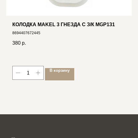
КОЛОДКА MAKEL 3 ГНЕЗДА С З/К MGP131
8694407672445
380
р.
В корзину