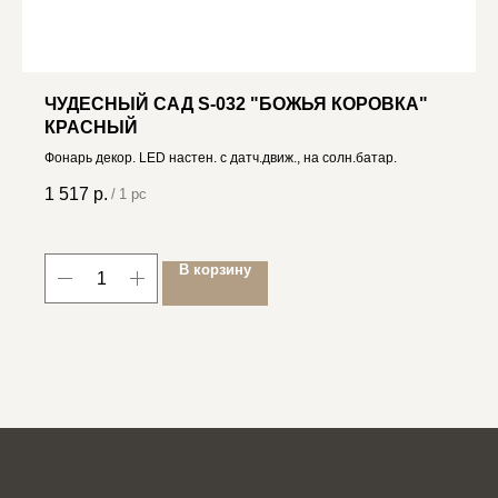
ЧУДЕСНЫЙ САД S-032 "БОЖЬЯ КОРОВКА"
КРАСНЫЙ
Фонарь декор. LED настен. с датч.движ., на солн.батар.
1 517
р.
/
1 pc
В корзину