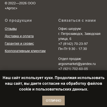
© 2022—2026 ООО
«Аргоc»
О продукции
Связаться с нами
Отзывы
Офис-шоурум:
г. Петрозаводск, Заводская
Доставка и оплата
улица, 6
Гарантия и сервис
+7 (8142) 70-23-97
Пн-Пт 9:30 - 17:30
Корпоративным клиентам
Отдел продаж:
argosmarket@yandex.ru
+7 (921) 702-60-05
Пн-Пт 10:00 - 20:00
Наш сайт использует куки. Продолжая использовать
Cб-Вс 10:00 - 18:00
наш сайт, вы даете согласие на обработку файлов
cookie и пользовательских данных.
ОТЛИЧНО