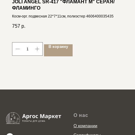
JOLI ANGEL SR-417 "ФЛАМАНТ M" СЕРАЯ/
ФЛАМИНГО
Косм-орг. подвесная 22*7*11см, полиэстер 4606400035435
757
р.
В корзину
О нас
О компании