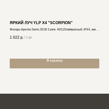
ЯРКИЙ ЛУЧ YLP X4 "SCORPION"
Фонарь-брелок Sams.351B 3 реж. 40/120лм/красный, IPX4, акк.
Li-Po 200mAh 4606400012009
1 022
р.
/
1 pc
В корзину