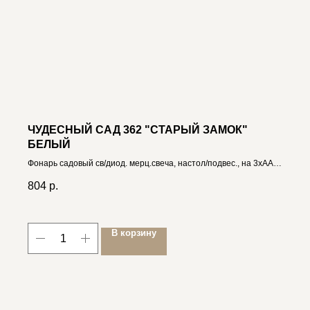
ЧУДЕСНЫЙ САД 362 "СТАРЫЙ ЗАМОК"
БЕЛЫЙ
Фонарь садовый св/диод. мерц.свеча, настол/подвес., на 3xAAA
4606400207023
804
р.
В корзину